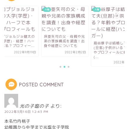
人物
人物
亜矢可の父・母親や兄
大前プジョルジョ健
の家族構成を調査！出
大学(学歴)・経歴！
扇谷厚子は結婚して夫
や経歴についても
フで本名？プロフィー.
(旦那)子供がいる？年齢
やプロフィールに経歴
2022年2月2日
2022年9
(...
2022年8月16日
POSTED COMMENT
光の子塩の子
より:
2022年3月16日 12:43 PM
本名竹内桃子
幼稚園から中学まで光塩女子学院