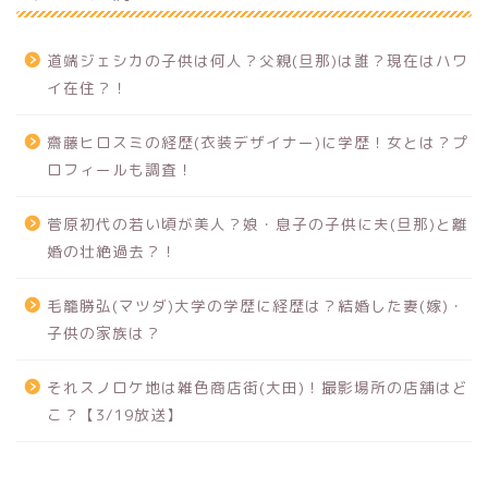
道端ジェシカの子供は何人？父親(旦那)は誰？現在はハワ
イ在住？！
齋藤ヒロスミの経歴(衣装デザイナー)に学歴！女とは？プ
ロフィールも調査！
菅原初代の若い頃が美人？娘・息子の子供に夫(旦那)と離
婚の壮絶過去？！
毛籠勝弘(マツダ)大学の学歴に経歴は？結婚した妻(嫁)・
子供の家族は？
それスノロケ地は雑色商店街(大田)！撮影場所の店舗はど
こ？【3/19放送】