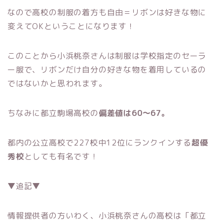
なので高校の制服の着方も自由＝リボンは好きな物に
変えてOKということになります！
このことから小浜桃奈さんは制服は学校指定のセーラ
ー服で、リボンだけ自分の好きな物を着用しているの
ではないかと思われます。
ちなみに都立駒場高校の
偏差値は60～67。
都内の公立高校で227校中12位にランクインする
超優
秀校
としても有名です！
▼追記▼
情報提供者の方いわく、小浜桃奈さんの高校は「都立